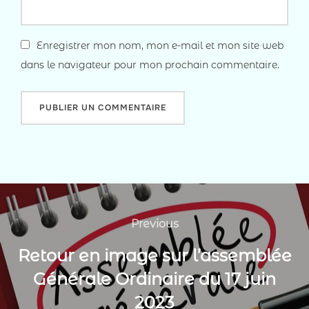
Enregistrer mon nom, mon e-mail et mon site web
dans le navigateur pour mon prochain commentaire.
Navigation
de
Previous
Previous
l’article
Retour en image sur l’assemblée
Générale Ordinaire du 17 juin
2023