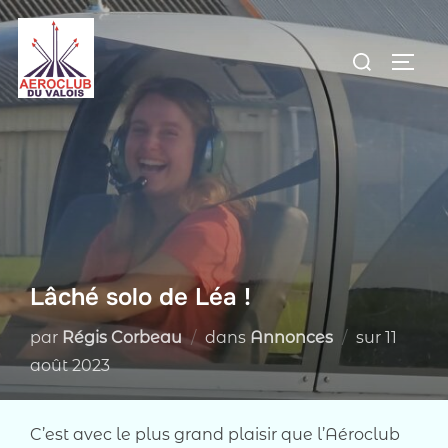
Aller
au
Rechercher :
PERM
contenu
Lâché solo de Léa !
Publié
par
Régis Corbeau
dans
Annonces
sur
11
le
août 2023
C’est avec le plus grand plaisir que l’Aéroclub