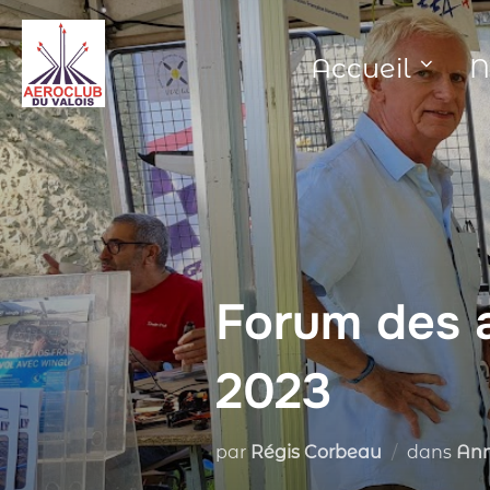
Aller
au
Accueil
N
contenu
Forum des a
2023
par
Régis Corbeau
dans
An