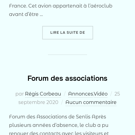
France. Cet avion appartenait à l’aéroclub
avant d’être …
« LE HUREL DUBOIS HD3
LIRE LA SUITE DE
Forum des associations
Publié
par
Régis Corbeau
Annonces
,
Vidéo
25
le
septembre 2020
Aucun commentaire
Forum des Associations de Senlis Après
plusieurs années d’absence, le club a pu
renouer des contacts avec les visiteurs et