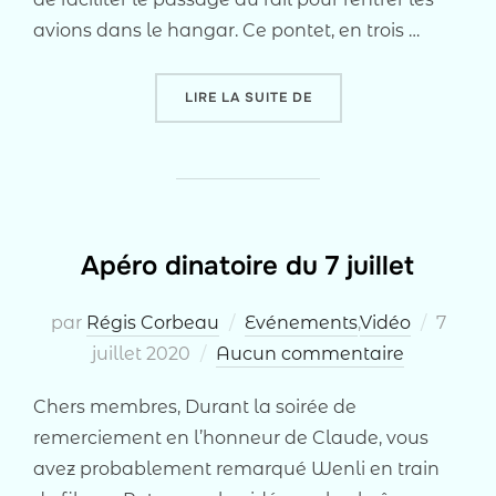
avions dans le hangar. Ce pontet, en trois …
« MISE À DISPOSITION D
LIRE LA SUITE DE
Apéro dinatoire du 7 juillet
Publié
par
Régis Corbeau
Evénements
,
Vidéo
7
le
juillet 2020
Aucun commentaire
Chers membres, Durant la soirée de
remerciement en l’honneur de Claude, vous
avez probablement remarqué Wenli en train