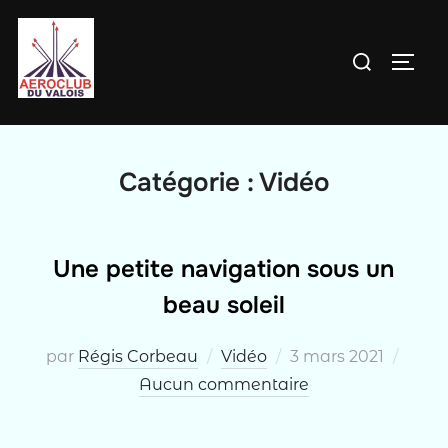
Aller
au
Rechercher :
PERM
contenu
Catégorie :
Vidéo
Une petite navigation sous un
beau soleil
Publié
par
Régis Corbeau
Vidéo
3 mars 2021
le
Aucun commentaire