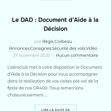
Le DAD : Document d’Aide à la
Décision
par
Régis Corbeau
Publ
Annonces
,
Consignes
,
Sécurité des vols
,
Vidéo
le
27 novembre 2020
Aucun commentaire
L’aéroclub met à votre disposition le Document
d’Aide à la Décision pour vous accompagner
dans la réalisation de vos visites pré-vol de la
flotte de nos DR400. Nous remercions
chaleureusement …
« LE DAD : DOCUMENT D’
LIRE LA SUITE DE