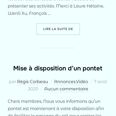
présenter ses activités. Merci à Laure Hélaine,
Wenli Xu, François …
« FORUM DES ASSOCIATI
LIRE LA SUITE DE
Mise à disposition d’un pontet
Publié
par
Régis Corbeau
Annonces
,
Vidéo
7 août
le
2020
Aucun commentaire
Chers membres, Nous vous informons qu’un
pontet est maintenant à votre disposition afin
de faciliter le passage du rail pour rentrer les