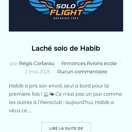
Laché solo de Habib
Pub
par
Régis Corbeau
Annonces
,
Avions école
le
2 mai 2025
Aucun commentaire
Habib a pris son envol, seul à bord pour la
première fois !
🌤 Ce n’est pas un jour comme
les autres à l’Aéroclub : aujourd’hui, Habib a
vécu ce …
« LACHÉ SOLO DE HABIB 
LIRE LA SUITE DE