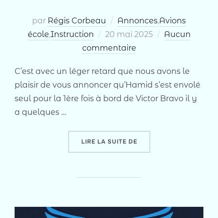
par
Régis Corbeau
Annonces
,
Avions
Publié
école
,
Instruction
20 mai 2025
Aucun
le
commentaire
C’est avec un léger retard que nous avons le
plaisir de vous annoncer qu’Hamid s’est envolé
seul pour la 1ère fois à bord de Victor Bravo il y
a quelques …
« LACHÉ SOLO DE HAMID 
LIRE LA SUITE DE