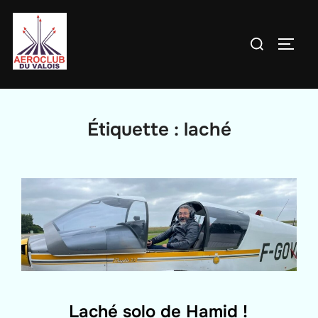
Aller
au
Rechercher :
PERM
contenu
Étiquette :
laché
Laché solo de Hamid !