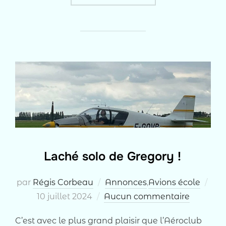
Laché solo de Gregory !
Pub
par
Régis Corbeau
Annonces
,
Avions école
le
10 juillet 2024
Aucun commentaire
C’est avec le plus grand plaisir que l’Aéroclub