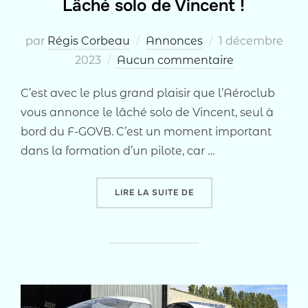
Lâché solo de Vincent !
Publié
par
Régis Corbeau
Annonces
1 décembre
le
2023
Aucun commentaire
C’est avec le plus grand plaisir que l’Aéroclub
vous annonce le lâché solo de Vincent, seul à
bord du F-GOVB. C’est un moment important
dans la formation d’un pilote, car …
« LÂCHÉ SOLO DE VINCEN
LIRE LA SUITE DE