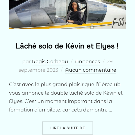
Lâché solo de Kévin et Elyes !
Publié
par
Régis Corbeau
Annonces
29
le
septembre 2023
Aucun commentaire
C’est avec le plus grand plaisir que l’Aéroclub
vous annonce le double lâché solo de Kévin et
Elyes. C’est un moment important dans la
formation d’un pilote, car cela démontre …
« LÂCHÉ SOLO DE KÉVIN 
LIRE LA SUITE DE