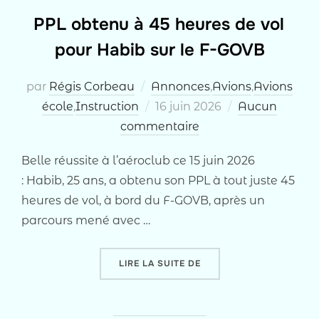
PPL obtenu à 45 heures de vol
pour Habib sur le F-GOVB
par
Régis Corbeau
Annonces
,
Avions
,
Avions
Publié
école
,
Instruction
16 juin 2026
Aucun
le
commentaire
Belle réussite à l’aéroclub ce 15 juin 2026
: Habib, 25 ans, a obtenu son PPL à tout juste 45
heures de vol, à bord du F-GOVB, après un
parcours mené avec …
« PPL OBTENU À 45 HEU
LIRE LA SUITE DE