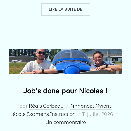
« SKANDER, 5E PPL DE L’
LIRE LA SUITE DE
Job’s done pour Nicolas !
par
Régis Corbeau
Annonces
,
Avions
Publié
école
,
Examens
,
Instruction
11 juillet 2026
le
Un commentaire