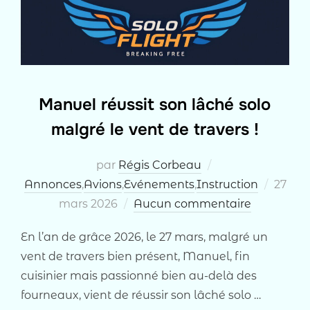
Manuel réussit son lâché solo
malgré le vent de travers !
par
Régis Corbeau
Publié
Annonces
,
Avions
,
Evénements
,
Instruction
27
le
mars 2026
Aucun commentaire
En l’an de grâce 2026, le 27 mars, malgré un
vent de travers bien présent, Manuel, fin
cuisinier mais passionné bien au-delà des
fourneaux, vient de réussir son lâché solo …