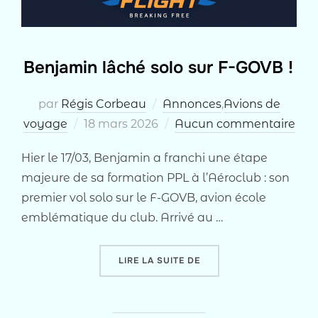
Benjamin lâché solo sur F-GOVB !
par
Régis Corbeau
Annonces
,
Avions de
Publié
voyage
18 mars 2026
Aucun commentaire
le
Hier le 17/03, Benjamin a franchi une étape
majeure de sa formation PPL à l’Aéroclub : son
premier vol solo sur le F-GOVB, avion école
emblématique du club. Arrivé au …
« BENJAMIN LÂCHÉ SOLO
LIRE LA SUITE DE