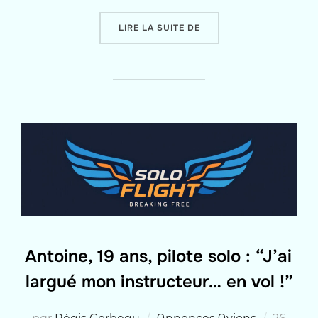
« MANUEL RÉUSSIT SON 
LIRE LA SUITE DE
Antoine, 19 ans, pilote solo : “J’ai
largué mon instructeur… en vol !”
Publié