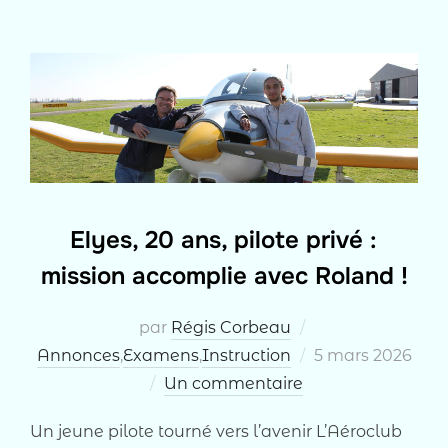
Elyes, 20 ans, pilote privé :
mission accomplie avec Roland !
par
Régis Corbeau
Publié
Annonces
,
Examens
,
Instruction
5 mars 2026
le
Un commentaire
Un jeune pilote tourné vers l’avenir L’Aéroclub