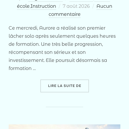
Publié
école
,
Instruction
7 août 2026
Aucun
le
commentaire
Ce mercredi, Aurore a réalisé son premier
lâcher solo après seulement quelques heures
de formation. Une très belle progression,
récompensant son sérieux et son
investissement. Elle poursuit désormais sa
formation …
« LÂCHER SOLO D’AUROR
LIRE LA SUITE DE