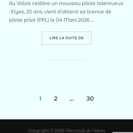
du Valois célèbre un nouveau pilote talentueux
: Elyes, 20 ans, vient d’obtenir sa licence de
pilote privé (PPL) le 04 Mars 2026 …
« ELYES, 20 ANS, PILOT
LIRE LA SUITE DE
Pagination
1
2
…
30
des
publications
Copyright © 2026 Aéroclub du Valois