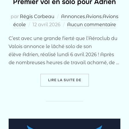
Premier vol en solo pour Adrien
par
Régis Corbeau
Annonces
,
Avions
,
Avions
Publié
école
12 avril 2026
Aucun commentaire
le
C’est avec une grande fierté que l’Aéroclub du
Valois annonce le lâché solo de son
élève Adrien, réalisé lundi 6 avril 2026 ! Après
de nombreuses heures de travail acharné, de …
« PREMIER VOL EN SOLO
LIRE LA SUITE DE