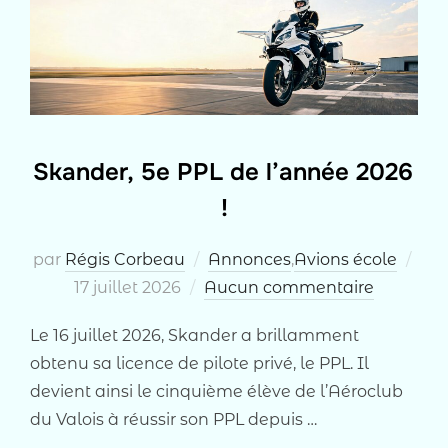
Skander, 5e PPL de l’année 2026
!
Pub
par
Régis Corbeau
Annonces
,
Avions école
le
17 juillet 2026
Aucun commentaire
Le 16 juillet 2026, Skander a brillamment
obtenu sa licence de pilote privé, le PPL. Il
devient ainsi le cinquième élève de l’Aéroclub
du Valois à réussir son PPL depuis …