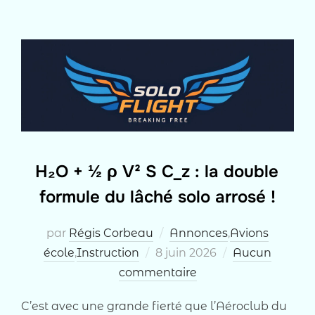
H₂O + ½ ρ V² S C_z : la double
formule du lâché solo arrosé !
par
Régis Corbeau
Annonces
,
Avions
Publié
école
,
Instruction
8 juin 2026
Aucun
le
commentaire
C’est avec une grande fierté que l’Aéroclub du