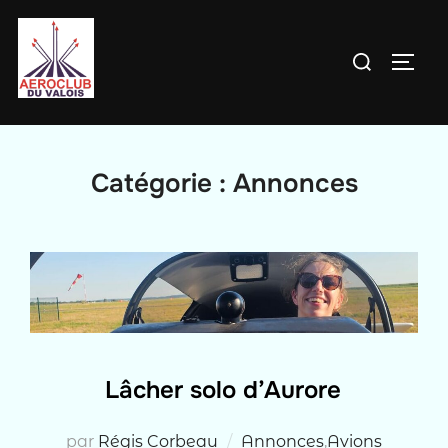
Aller
au
Rechercher :
PERM
contenu
Catégorie :
Annonces
Lâcher solo d’Aurore
par
Régis Corbeau
Annonces
,
Avions