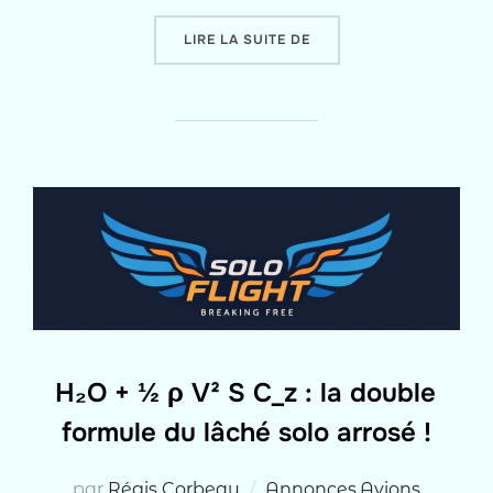
« PPL OBTENU À 45 HEU
LIRE LA SUITE DE
H₂O + ½ ρ V² S C_z : la double
formule du lâché solo arrosé !
par
Régis Corbeau
Annonces
,
Avions