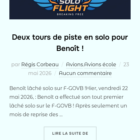
Deux tours de piste en solo pour
Benoît !
Publié
par
Régis Corbeau
Avions
,
Avions école
23
le
mai 2026
Aucun commentaire
Benoît lâché solo sur F-GOVB !Hier, vendredi 22
mai 2026, : Benoît a effectué son tout premier
lâché solo sur le F-GOVB ! Après seulement un
mois de reprise des …
« DEUX TOURS DE PISTE 
LIRE LA SUITE DE