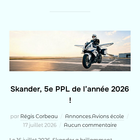
Skander, 5e PPL de l’année 2026
!
Pub
par
Régis Corbeau
Annonces
,
Avions école
le
17 juillet 2026
Aucun commentaire