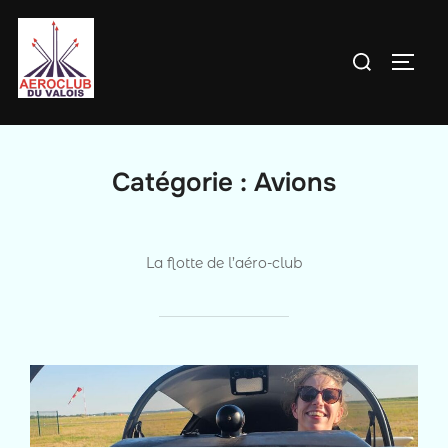
Aller
au
Rechercher :
PERM
contenu
Catégorie :
Avions
La flotte de l’aéro-club