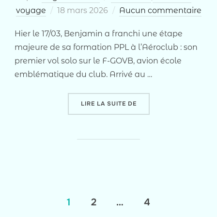
Publié
voyage
18 mars 2026
Aucun commentaire
le
Hier le 17/03, Benjamin a franchi une étape
majeure de sa formation PPL à l’Aéroclub : son
premier vol solo sur le F-GOVB, avion école
emblématique du club. Arrivé au …
« BENJAMIN LÂCHÉ SOLO
LIRE LA SUITE DE
Pagination
1
2
…
4