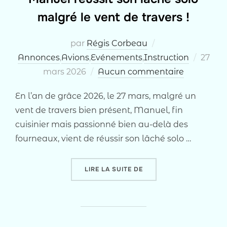
malgré le vent de travers !
par
Régis Corbeau
Publié
Annonces
,
Avions
,
Evénements
,
Instruction
27
le
mars 2026
Aucun commentaire
En l’an de grâce 2026, le 27 mars, malgré un
vent de travers bien présent, Manuel, fin
cuisinier mais passionné bien au-delà des
fourneaux, vient de réussir son lâché solo …
« MANUEL RÉUSSIT SON 
LIRE LA SUITE DE