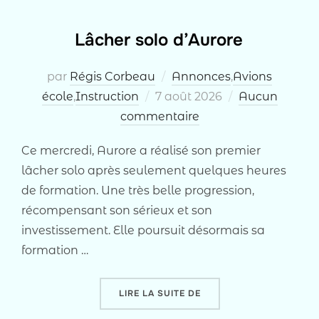
Lâcher solo d’Aurore
par
Régis Corbeau
Annonces
,
Avions
Publié
école
,
Instruction
7 août 2026
Aucun
le
commentaire
Ce mercredi, Aurore a réalisé son premier
lâcher solo après seulement quelques heures
de formation. Une très belle progression,
récompensant son sérieux et son
investissement. Elle poursuit désormais sa
formation …
« LÂCHER SOLO D’AUROR
LIRE LA SUITE DE