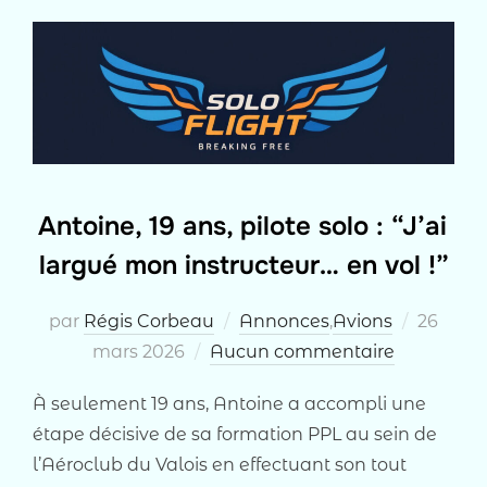
Antoine, 19 ans, pilote solo : “J’ai
largué mon instructeur… en vol !”
Publié
par
Régis Corbeau
Annonces
,
Avions
26
le
mars 2026
Aucun commentaire
À seulement 19 ans, Antoine a accompli une
étape décisive de sa formation PPL au sein de
l’Aéroclub du Valois en effectuant son tout