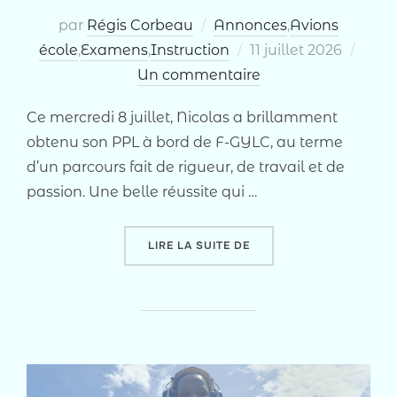
par
Régis Corbeau
Annonces
,
Avions
Publié
école
,
Examens
,
Instruction
11 juillet 2026
le
Un commentaire
Ce mercredi 8 juillet, Nicolas a brillamment
obtenu son PPL à bord de F-GYLC, au terme
d’un parcours fait de rigueur, de travail et de
passion. Une belle réussite qui …
« JOB’S DONE POUR NICO
LIRE LA SUITE DE