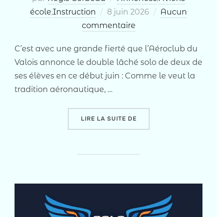
Publié
école
,
Instruction
8 juin 2026
Aucun
le
commentaire
C’est avec une grande fierté que l’Aéroclub du
Valois annonce le double lâché solo de deux de
ses élèves en ce début juin : Comme le veut la
tradition aéronautique, …
« H₂O + ½ Ρ V² S C_Z :
LIRE LA SUITE DE