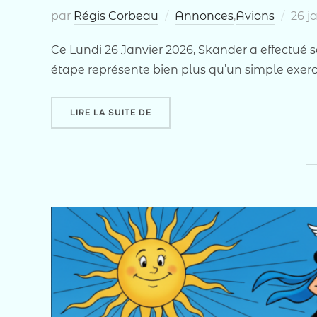
Publ
par
Régis Corbeau
Annonces
,
Avions
26 j
le
Ce Lundi 26 Janvier 2026, Skander a effectué s
étape représente bien plus qu’un simple exerc
« SKANDER SEUL À BORD »
LIRE LA SUITE DE