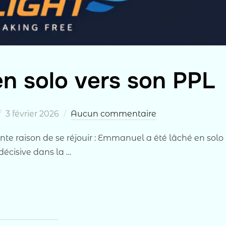
n solo vers son PPL
Publié
3 février 2026
Aucun commentaire
le
ente raison de se réjouir : Emmanuel a été lâché en solo
décisive dans la …
 SON PPL »