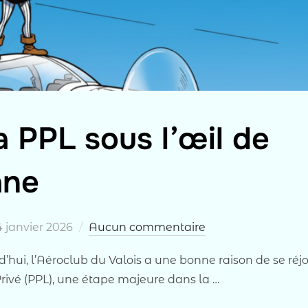
 PPL sous l’œil de
ane
ublié
4 janvier 2026
Aucun commentaire
’hui, l’Aéroclub du Valois a une bonne raison de se réjo
Privé (PPL), une étape majeure dans la …