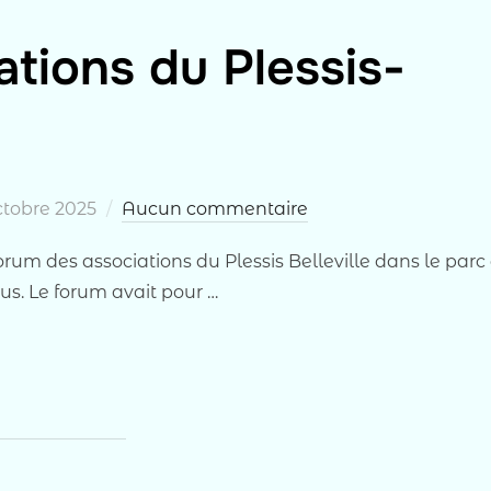
tions du Plessis-
ié
ctobre 2025
Aucun commentaire
rum des associations du Plessis Belleville dans le parc
us. Le forum avait pour …
ESSIS-BELLEVILLE 2025 »