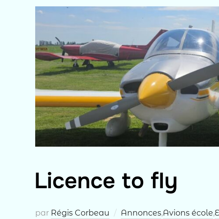
Licence to fly
par
Régis Corbeau
Annonces
,
Avions école
,