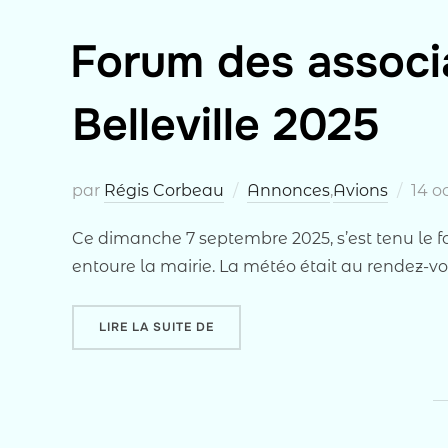
Forum des associa
Belleville 2025
Publ
par
Régis Corbeau
Annonces
,
Avions
14 o
le
Ce dimanche 7 septembre 2025, s’est tenu le fo
entoure la mairie. La météo était au rendez-vo
« FORUM DES ASSOCIATIONS DU PL
LIRE LA SUITE DE