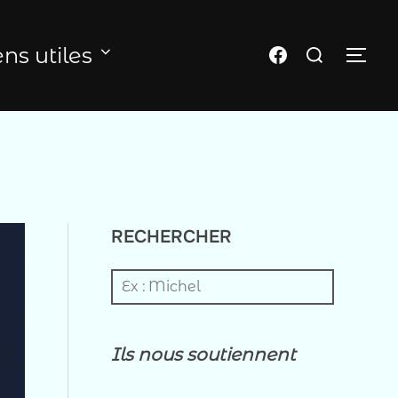
Rechercher :
Page FB du club
ens utiles
PER
RECHERCHER
Ils nous soutiennent