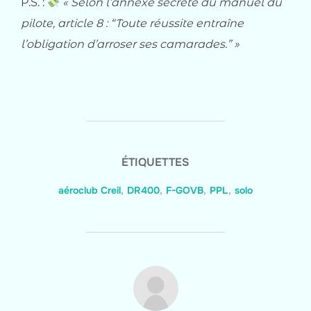
P.S. :
« Selon l’annexe secrète du manuel du
pilote, article 8 : “Toute réussite entraîne
l’obligation d’arroser ses camarades.” »
ÉTIQUETTES
aéroclub Creil
,
DR400
,
F-GOVB
,
PPL
,
solo
AUTEUR DE LA PUBLICATION