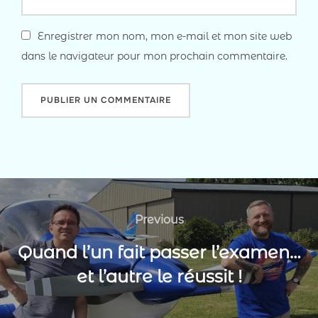
Enregistrer mon nom, mon e-mail et mon site web
dans le navigateur pour mon prochain commentaire.
Navigation
de
Previous
Previous
l’article
Quand l’un fait passer l’examen…
et l’autre le réussit !