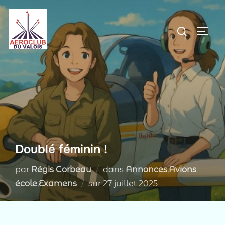
Aller
au
Rechercher :
PERM
contenu
Doublé féminin !
par
Régis Corbeau
dans
Annonces
,
Avions
Publié
école
,
Examens
sur
27 juillet 2025
le