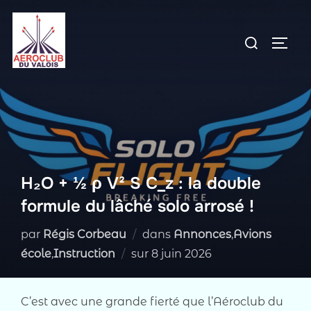
Aller
au
Rechercher :
PERM
contenu
H₂O + ½ ρ V² S C_z : la double
formule du lâché solo arrosé !
par
Régis Corbeau
dans
Annonces
,
Avions
Publié
école
,
Instruction
sur
8 juin 2026
le
C’est avec une grande fierté que l’Aéroclub du