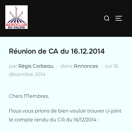
Aller
au
Rechercher :
PERM
contenu
Réunion de CA du 16.12.2014
Publié
par
Régis Corbeau
dans
Annonces
sur
16
le
décembre 2014
Chers Membres,
Nous vous prions de bien vouloir trouver ci-joint
le compte rendu du CA du 16/12/2014 :