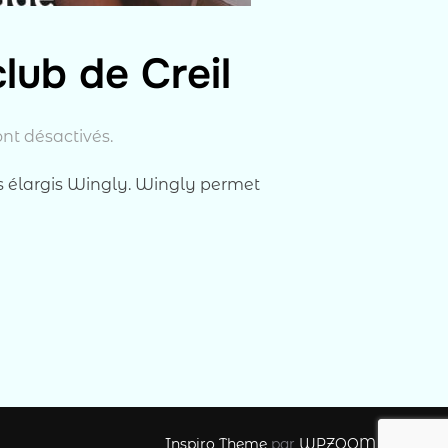
lub de Creil
nt désactivés.
is élargis Wingly. Wingly permet
NGLY ET L’AÉROCLUB DE CREIL »
Inspiro Theme
par
WPZOOM