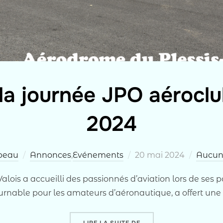
la journée JPO aéroclu
2024
Publié
beau
Annonces
,
Evénements
20 mai 2024
Aucun
le
Valois a accueilli des passionnés d’aviation lors de ses
rnable pour les amateurs d’aéronautique, a offert une
« RETOUR SUR LA JOURN