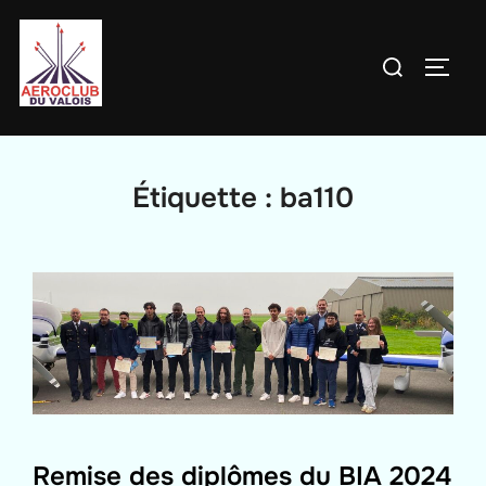
Aller
au
Rechercher :
PERM
contenu
Étiquette :
ba110
Remise des diplômes du BIA 2024