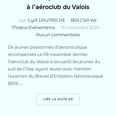
à l’aéroclub du Valois
par
Cyril DAUTRICHE
BIA
,
CSA Vol
Publié
Moteur
,
Evénements
10 novembre 2024
le
Aucun commentaire
De jeunes passionnés d’aéronautique
récompensés Le 09 novembre dernier,
l’aéroclub du Valois a accueilli les jeunes du
sud de l’Oise ayant réussi avec mention
l’examen du Brevet d’Initiation Aéronautique
(BIA) …
« REMISE DES DIPLÔMES 
LIRE LA SUITE DE