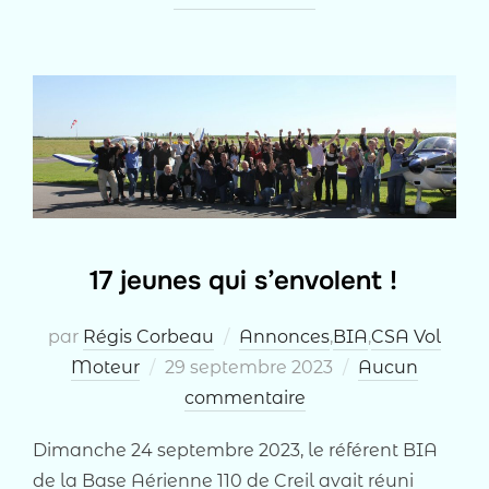
17 jeunes qui s’envolent !
par
Régis Corbeau
Annonces
,
BIA
,
CSA Vol
Publié
Moteur
29 septembre 2023
Aucun
le
commentaire
Dimanche 24 septembre 2023, le référent BIA
de la Base Aérienne 110 de Creil avait réuni