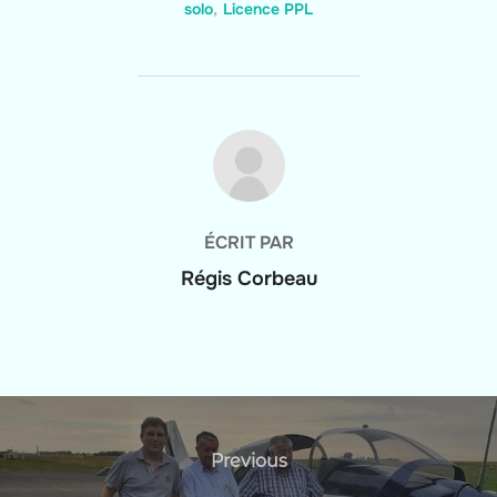
solo
,
Licence PPL
AUTEUR DE LA PUBLICATION
ÉCRIT PAR
Régis Corbeau
Navigation
de
Previous
Previous