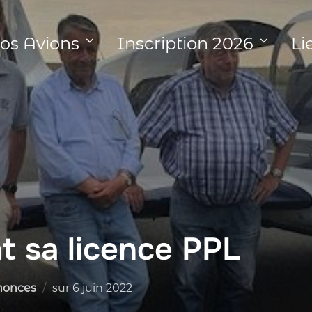
os Avions
Inscription 2026
Li
t sa licence PPL
Publié
nonces
sur
6 juin 2022
le