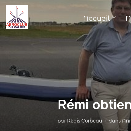
Aller
au
Accueil
N
contenu
Rémi obtien
par
Régis Corbeau
dans
An