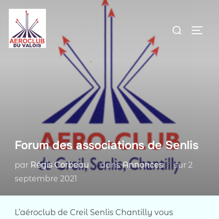
Aller
au
Rechercher :
PERM
contenu
Forum des associations de Senlis
Publié
par
Régis Corbeau
dans
Annonces
sur
2
le
septembre 2021
L’aéroclub de Creil Senlis Chantilly vous