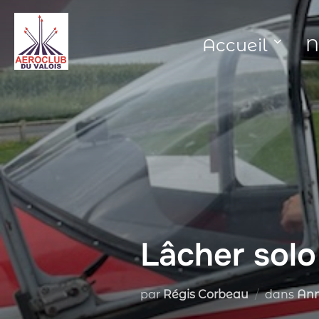
Aller
au
Accueil
N
contenu
Lâcher solo
par
Régis Corbeau
dans
An