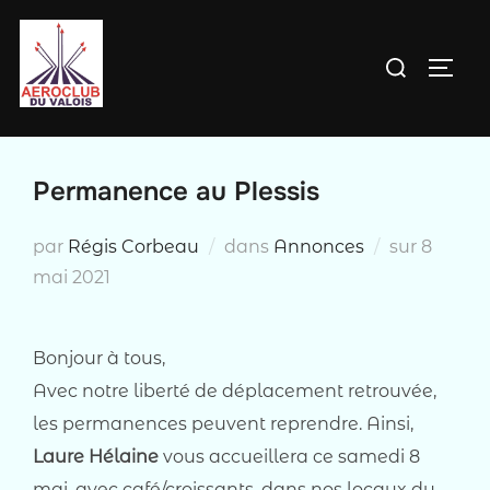
Aller
au
Rechercher :
PERM
contenu
Permanence au Plessis
Publié
par
Régis Corbeau
dans
Annonces
sur
8
le
mai 2021
Bonjour à tous,
Avec notre liberté de déplacement retrouvée,
les permanences peuvent reprendre. Ainsi,
Laure Hélaine
vous accueillera ce samedi 8
mai, avec café/croissants, dans nos locaux du