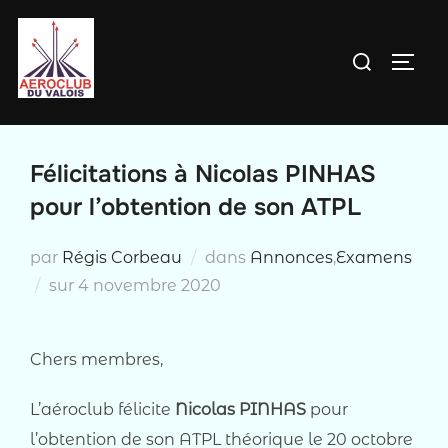
Aller
au
Rechercher :
PERM
contenu
Félicitations à Nicolas PINHAS
pour l’obtention de son ATPL
par
Régis Corbeau
dans
Annonces
,
Examens
Publié
sur
4 novembre 2020
le
Chers membres,
L’aéroclub félicite
Nicolas PINHAS
pour
l’obtention de son ATPL théorique le 20 octobre