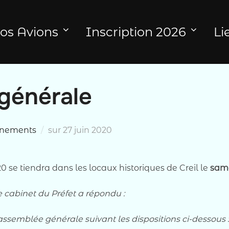
os Avions
Inscription 2026
Li
générale
Publié
nements
sur
27 juin 2020
le
se tiendra dans les locaux historiques de Creil le
same
e cabinet du Préfet a répondu :
assemblée générale suivant les dispositions ci-dessous :