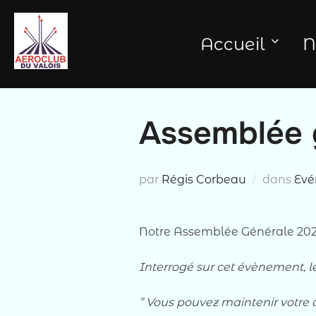
Aller
au
Accueil
N
contenu
Assemblée 
par
Régis Corbeau
dans
Evé
Notre Assemblée Générale 2020 
Interrogé sur cet évènement, l
” Vous pouvez maintenir votre 