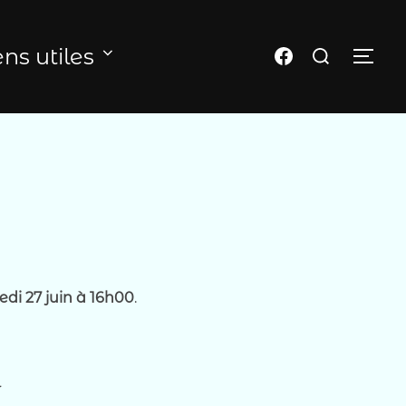
Rechercher :
Page FB du club
ens utiles
PER
di 27 juin à 16h00
.