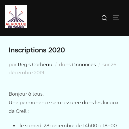
Aller
au
Rechercher :
PERM
contenu
Inscriptions 2020
Publié
par
Régis Corbeau
dans
Annonces
sur
26
le
décembre 2019
Bonjour à tous,
Une permanence sera assurée dans les locaux
de Creil :
le samedi 28 décembre de 14h00 à 18h00.