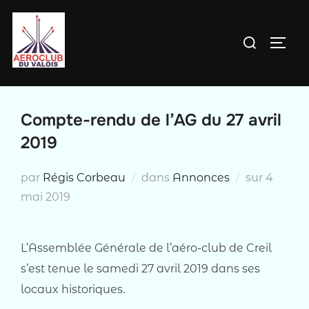
Aller
au
Rechercher :
PERM
contenu
Compte-rendu de l’AG du 27 avril
2019
Publié
par
Régis Corbeau
dans
Annonces
sur
4
le
mai 2019
L’Assemblée Générale de l’aéro-club de Creil
s’est tenue le samedi 27 avril 2019 dans ses
locaux historiques.