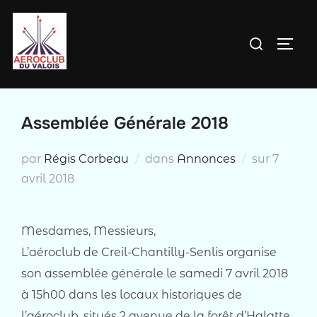
Aller
au
Rechercher :
PERM
contenu
Assemblée Générale 2018
Publié
par
Régis Corbeau
dans
Annonces
sur
7
le
avril 2018
Mesdames, Messieurs,
L’aéroclub de Creil-Chantilly-Senlis organise
son assemblée générale le samedi 7 avril 2018
à 15h00 dans les locaux historiques de
l’aéroclub, situés 2 avenue de la forêt d’Halatte.