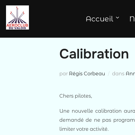
Aller
au
Accueil
N
contenu
Calibration
par
Régis Corbeau
dans
An
Chers pilotes,
Une nouvelle calibration aura
demandé de ne pas programme
limiter votre activité.