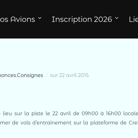
os Avions
Inscription 2026
Li
Publié
nonces
,
Consignes
sur
22 avril 2015
le
 lieu sur la piste le 22 avril de 09h00 à 16h00 local
r de vols d’entrainement sur la plateforme de Crei