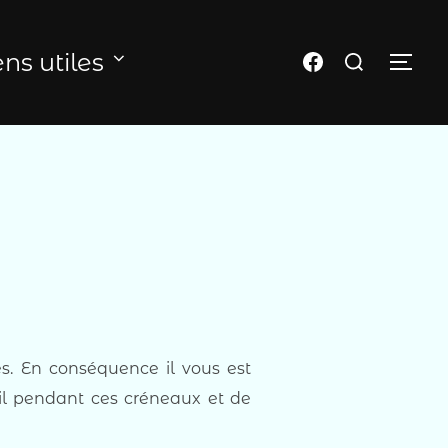
Rechercher :
Page FB du club
ens utiles
PER
es. En conséquence il vous est
l pendant ces créneaux et de