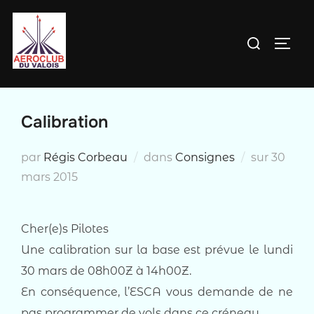
Aller
au
Rechercher :
PERM
contenu
Calibration
Publié
par
Régis Corbeau
dans
Consignes
sur
30
le
mars 2015
Cher(e)s Pilotes
Une calibration sur la base est prévue le lundi
30 mars de 08h00Z à 14h00Z.
En conséquence, l’ESCA vous demande de ne
pas programmer de vols dans ce créneau.