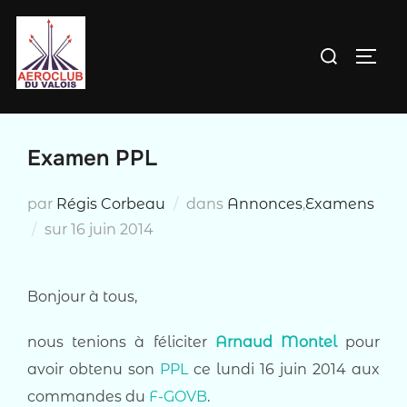
Aller
au
Rechercher :
PERM
contenu
Examen PPL
par
Régis Corbeau
dans
Annonces
,
Examens
Publié
sur
16 juin 2014
le
Bonjour à tous,
nous tenions à féliciter
Arnaud Montel
pour
avoir obtenu son
PPL
ce lundi 16 juin 2014 aux
commandes du
F-GOVB
.