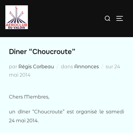
Aller
au
Rechercher :
PERM
contenu
Diner “Choucroute”
Publié
par
Régis Corbeau
dans
Annonces
sur
24
le
mai 2014
Chers Membres,
un dîner “Choucroute” est organisé le samedi
24 mai 2014.