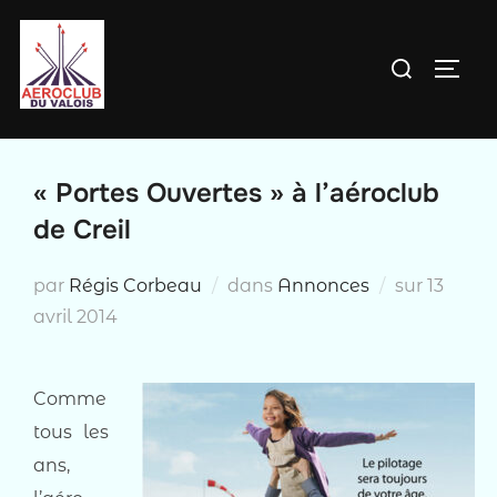
Aller
au
Rechercher :
PERM
contenu
« Portes Ouvertes » à l’aéroclub
de Creil
Publié
par
Régis Corbeau
dans
Annonces
sur
13
le
avril 2014
Comme
tous les
ans,