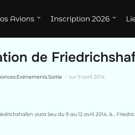
os Avions
Inscription 2026
Li
ation de Friedrichsha
Publié
nonces
,
Evénements
,
Sortie
sur
9 avril 2014
le
riedrichshafen aura lieu du 9 au 12 avril 2014, à… Friedr