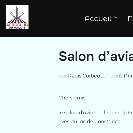
Aller
au
Accueil
N
contenu
Salon d’avi
par
Régis Corbeau
dans
An
Chers amis,
le salon d’aviation légère de F
rives du lac de Constance.