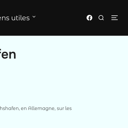
Rechercher :
Page FB du club
ens utiles
PER
fen
ichshafen, en Allemagne, sur les