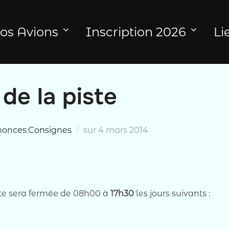
os Avions
Inscription 2026
Li
de la piste
Publié
nonces
,
Consignes
sur
4 mars 2014
le
ste sera fermée de 08h00 à
17h30
les jours suivants :