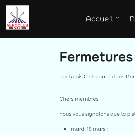
Aller
au
Accueil
N
contenu
Fermetures 
par
Régis Corbeau
dans
An
Chers membres,
nous vous signalons que la pi
mardi 18 mars ;