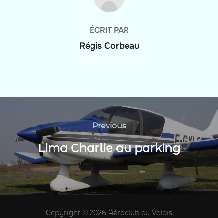
ÉCRIT PAR
Régis Corbeau
Navigation
de
Previous
Previous
l’article
Lima Charlie au parking
Copyright © 2026 Aéroclub du Valois