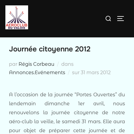
Aller
au
Rechercher :
PERM
contenu
Journée citoyenne 2012
par
Régis Corbeau
dans
Publié
Annonces
,
Evénements
sur
31 mars 2012
le
A l’occasion de la journée “Portes Ouvertes” du
lendemain dimanche 1er avril, nous
renouvelons la journée citoyenne de notre
aéro-club la veille, le samedi 31 mars. Elle aura
pour objet de préparer cette journée et de