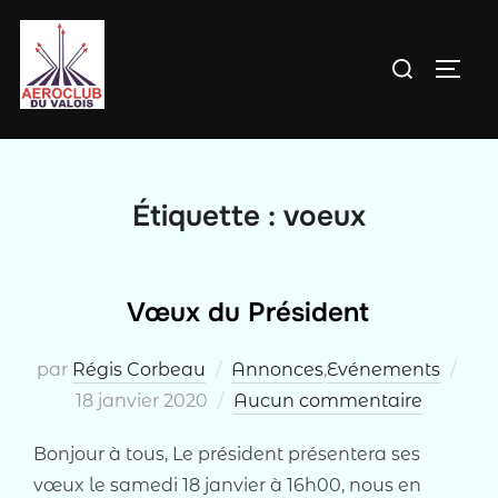
Aller
au
Rechercher :
PERM
contenu
Étiquette :
voeux
Vœux du Président
Pub
par
Régis Corbeau
Annonces
,
Evénements
le
18 janvier 2020
Aucun commentaire
Bonjour à tous, Le président présentera ses
vœux le samedi 18 janvier à 16h00, nous en