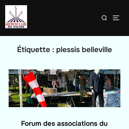
Aller
au
Rechercher :
PERM
contenu
Étiquette :
plessis belleville
Forum des associations du