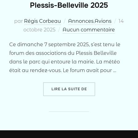
Plessis-Belleville 2025
Publié
par
Régis Corbeau
Annonces
,
Avions
14
le
octobre 2025
Aucun commentaire
Ce dimanche 7 septembre 2025, s’est tenu le
forum des associations du Plessis Belleville
dans le parc qui entoure la mairie. La météo
était au rendez-vous. Le forum avait pour …
« FORUM DES ASSOCIATI
LIRE LA SUITE DE