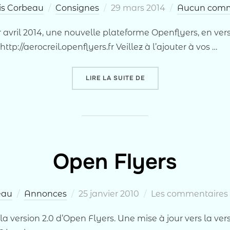
Publié
is Corbeau
Consignes
29 mars 2014
Aucun comm
le
r avril 2014, une nouvelle plateforme Openflyers, en vers
ttp://aerocreil.openflyers.fr Veillez à l’ajouter à vos …
« NOUVELLE PLATEFORM
LIRE LA SUITE DE
Open Flyers
Publié
eau
Annonces
25 janvier 2010
Les commentaires s
le
a version 2.0 d’Open Flyers. Une mise à jour vers la versi