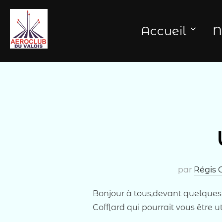
Aller
au
Accueil
N
contenu
par
Régis 
Bonjour à tous,devant quelques p
Cofflard qui pourrait vous être u