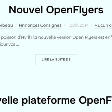
Nouvel OpenFlyers
Publié
orbeau
Annonces
,
Consignes
1 avril 2014
Aucun c
le
oisson d’Avril ! la nouvelle version Open Flyers est enf
jour vos …
« NOUVEL OPENFLYERS 
LIRE LA SUITE DE
elle plateforme OpenF