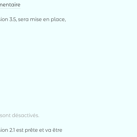
entaire
ion 3.5, sera mise en place,
E OPENFLYERS »
ont désactivés.
on 2.1 est prête et va être