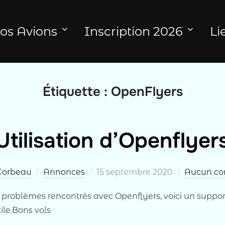
os Avions
Inscription 2026
Li
Étiquette :
OpenFlyers
Utilisation d’Openflyer
Publié
Corbeau
Annonces
15 septembre 2020
Aucun co
le
roblèmes rencontrés avec Openflyers, voici un support 
tile.Bons vols