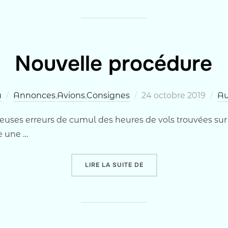
Nouvelle procédure
Publié
u
Annonces
,
Avions
,
Consignes
24 octobre 2019
Au
le
uses erreurs de cumul des heures de vols trouvées sur l
ce une …
« NOUVELLE PROCÉDURE
LIRE LA SUITE DE