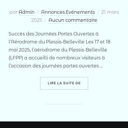
Publié
par
Admin
Annonces
,
Evénements
21 mars
le
2025
Aucun commentaire
Succès des Journées Portes Ouvertes à
l’Aérodrome du Plessis-Belleville Les 17 et 18
mai 2025, l’aérodrome du Plessis-Belleville
(LFPP) a accueilli de nombreux visiteurs à
l’occasion des journées portes ouvertes …
« JOURNÉES PORTE OUVE
LIRE LA SUITE DE