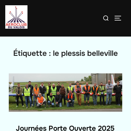
Aller
au
Rechercher :
PERM
contenu
Étiquette :
le plessis belleville
Journées Porte Ouverte 2025