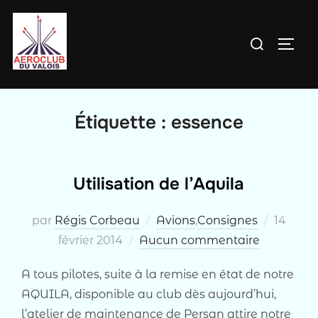
Aller
au
Rechercher :
PERM
contenu
Étiquette :
essence
Utilisation de l’Aquila
Publié
par
Régis Corbeau
Avions
,
Consignes
14
le
février 2014
Aucun commentaire
A tous pilotes, suite à la remise en état de notre
AQUILA, disponible au club dès aujourd’hui,
l’atelier de maintenance de Persan attire notre