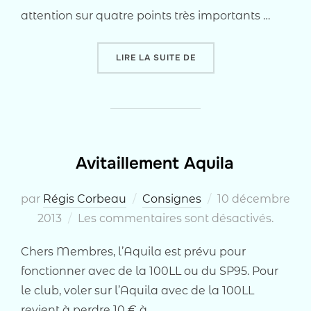
attention sur quatre points très importants …
« UTILISATION DE L’AQUI
LIRE LA SUITE DE
Avitaillement Aquila
Publié
par
Régis Corbeau
Consignes
10 décembre
le
2013
Les commentaires sont désactivés.
Chers Membres, l’Aquila est prévu pour
fonctionner avec de la 100LL ou du SP95. Pour
le club, voler sur l’Aquila avec de la 100LL
revient à perdre 10 € à …