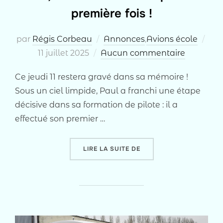
première fois !
Pub
par
Régis Corbeau
Annonces
,
Avions école
le
11 juillet 2025
Aucun commentaire
Ce jeudi 11 restera gravé dans sa mémoire !
Sous un ciel limpide, Paul a franchi une étape
décisive dans sa formation de pilote : il a
effectué son premier …
« PAUL, SEUL MAÎTRE À 
LIRE LA SUITE DE