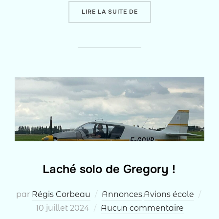
« LACHÉ SOLO DE PAULI
LIRE LA SUITE DE
Laché solo de Gregory !
Pub
par
Régis Corbeau
Annonces
,
Avions école
le
10 juillet 2024
Aucun commentaire