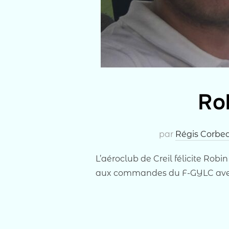
Rob
par
Régis Corbe
L’aéroclub de Creil félicite Rob
aux commandes du F-GYLC avec 