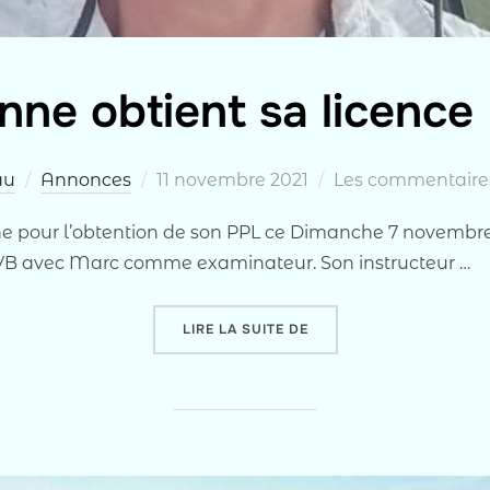
enne obtient sa licence
Publié
au
Annonces
11 novembre 2021
Les commentaires
le
enne pour l’obtention de son PPL ce Dimanche 7 novembre
 avec Marc comme examinateur. Son instructeur …
« ETIENNE OBTIENT SA L
LIRE LA SUITE DE