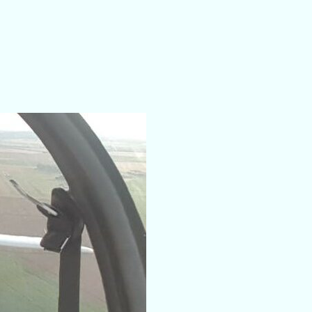
IENT DANS LE DOCUMENTAIRE “JEAN MERMOZ, À TIRE-D’AILE” (FRA