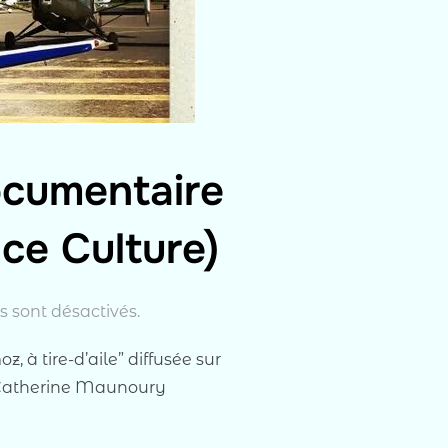
ocumentaire
nce Culture)
 sont désactivés.
à tire-d’aile” diffusée sur
 Catherine Maunoury