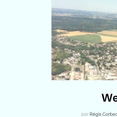
We
par
Régis Corbe