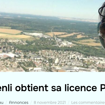
nli obtient sa licence 
Publié
au
Annonces
8 novembre 2021
Les commentaires