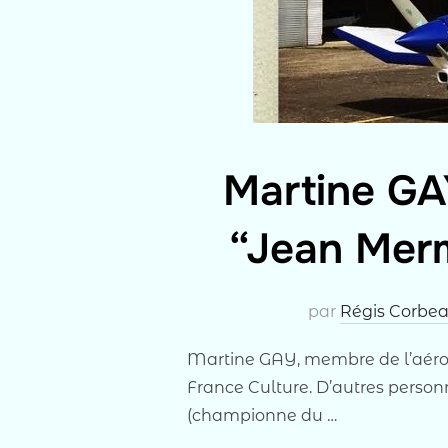
Martine GAY
“Jean Mermo
par
Régis Corbe
Martine GAY, membre de l’aérocl
France Culture. D’autres pers
(championne du …