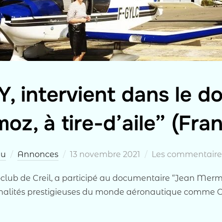
, intervient dans le d
z, à tire-d’aile” (Fra
Publié
au
Annonces
13 novembre 2021
Les commentaires
le
ub de Creil, a participé au documentaire “Jean Mermoz, 
onnalités prestigieuses du monde aéronautique comme