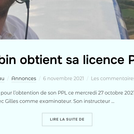
in obtient sa licence 
Publié
au
Annonces
6 novembre 2021
Les commentaires
le
in pour l’obtention de son PPL ce mercredi 27 octobre 202
Gilles comme examinateur. Son instructeur …
« ROBIN OBTIENT SA LIC
LIRE LA SUITE DE