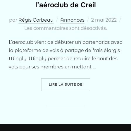
l’aéroclub de Creil
Publié
par
Régis Corbeau
Annonces
2 mai 2022
le
Les commentaires sont désactivés.
L’aéroclub vient de débuter un partenariat avec
la plateforme de vols à partage de frais élargis
Wingly. Wingly permet de réduire le coût des
vols pour ses membres en mettant …
« PARTENARIAT ENTRE WI
LIRE LA SUITE DE