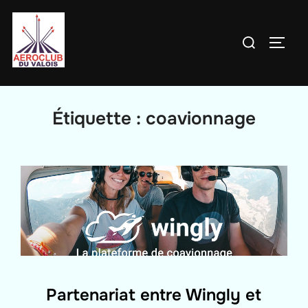
Aller
au
Rechercher :
PERM
contenu
Étiquette :
coavionnage
Partenariat entre Wingly et