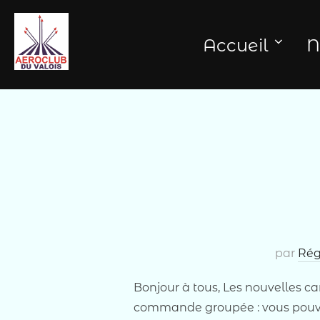
Aller
au
Accueil
N
contenu
par
Rég
Bonjour à tous, Les nouvelles c
commande groupée : vous pouvez 