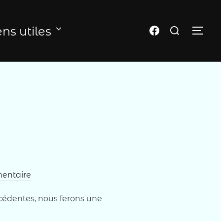
Rechercher :
Page FB du club
ens utiles
PER
entaire
cédentes, nous ferons une