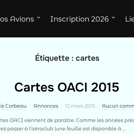
os Avions
Inscription 2026
Li
Étiquette :
cartes
Cartes OACI 2015
Publié
is Corbeau
Annonces
12 mars 2015
Aucun comm
le
artes OACI viennent de paraître. Comme les années pré
passer à l’aéroclub (une feuille est disponible à …