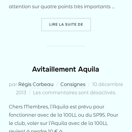
attention sur quatre points très importants …
« UTILISATION DE L’AQUI
LIRE LA SUITE DE
Avitaillement Aquila
Publié
par
Régis Corbeau
Consignes
10 décembre
le
2013
Les commentaires sont désactivés.
Chers Membres, l’Aquila est prévu pour
fonctionner avec de la 100LL ou du SP95. Pour
le club, voler sur l’Aquila avec de la 100LL
revient à perdre 10 € à …