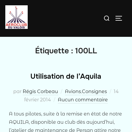
Aller
au
Rechercher :
PERM
contenu
Étiquette :
100LL
Utilisation de l’Aquila
Publié
par
Régis Corbeau
Avions
,
Consignes
14
le
février 2014
Aucun commentaire
A tous pilotes, suite à la remise en état de notre
AQUILA, disponible au club dès aujourd’hui,
l’atelier de maintenance de Persan attire notre