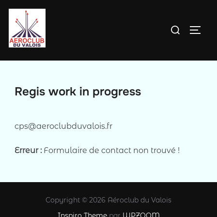
Aller
au
Rechercher :
PERM
contenu
Regis work in progress
cps@aeroclubduvalois.fr
Erreur :
Formulaire de contact non trouvé !
Copyright © 2026 Aéroclub du Valois
Inspiro Theme
par
WPZOOM