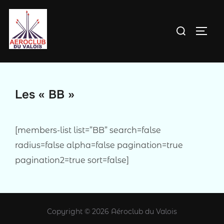
Aller
au
Rechercher :
PERM
contenu
Les « BB »
[members-list list=”BB” search=false
radius=false alpha=false pagination=true
pagination2=true sort=false]
Copyright © 2026 Aéroclub du Valois