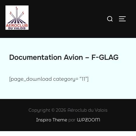
Aller
au
Rechercher :
PERM
contenu
Documentation Avion – F-GLAG
[page_download category= “11”]
Copyright © 2026 Aéroclub du Valois
Inspiro Theme
par
WPZOOM