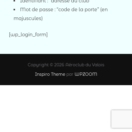
Identifiant : “adresse du club”
Mot de passe : “code de la porte” (en
majuscules)
[wp_login_form]
Copyright © 2026 Aéroclub du Valois
Inspiro Theme
par
WPZOOM