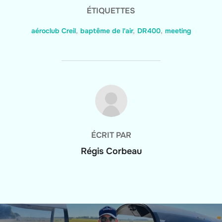
ÉTIQUETTES
aéroclub Creil
,
baptême de l'air
,
DR400
,
meeting
AUTEUR DE LA PUBLICATION
ÉCRIT PAR
Régis Corbeau
Navigation