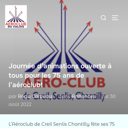
Aller
au
Rechercher :
PERM
contenu
Journée d’animations ouverte à
tous pour les 75 ans de
l’aéroclub!
Publié
par
Régis Corbeau
dans
Annonces
sur
30
le
août 2022
L’Aéroclub de Creil Senlis Chantilly fête ses 75