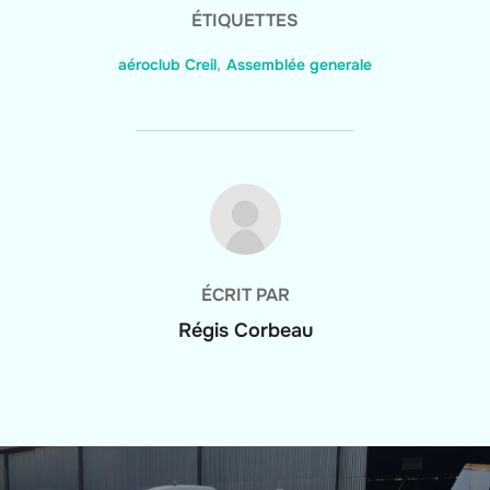
ÉTIQUETTES
aéroclub Creil
,
Assemblée generale
AUTEUR DE LA PUBLICATION
ÉCRIT PAR
Régis Corbeau
Navigation