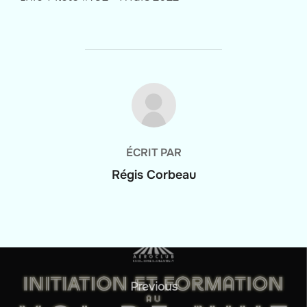
AUTEUR DE LA PUBLICATION
ÉCRIT PAR
Régis Corbeau
Navigation
de
Previous
Previous