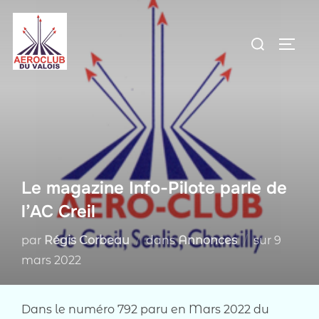
Aller
au
Rechercher :
PERM
contenu
Le magazine Info-Pilote parle de
l’AC Creil
Publié
par
Régis Corbeau
dans
Annonces
sur
9
le
mars 2022
Dans le numéro 792 paru en Mars 2022 du