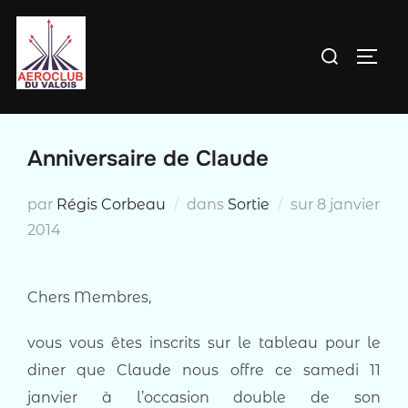
Aller
au
Rechercher :
PERM
contenu
Anniversaire de Claude
Publié
par
Régis Corbeau
dans
Sortie
sur
8 janvier
le
2014
Chers Membres,
vous vous êtes inscrits sur le tableau pour le
diner que Claude nous offre ce samedi 11
janvier à l’occasion double de son