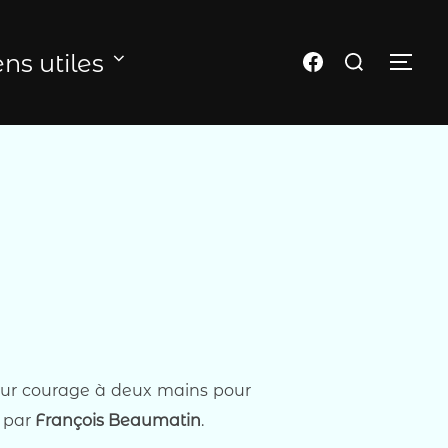
Rechercher :
Page FB du club
ens utiles
PER
leur courage à deux mains pour
s par
François Beaumatin
.