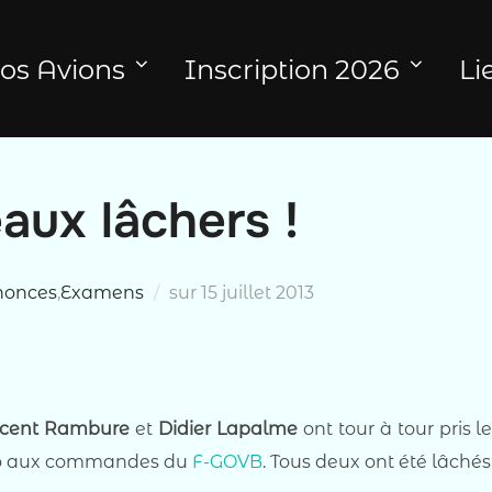
os Avions
Inscription 2026
Li
ux lâchers !
Publié
nonces
,
Examens
sur
15 juillet 2013
le
ncent Rambure
et
Didier Lapalme
ont tour à tour pris 
solo aux commandes du
F-GOVB
. Tous deux ont été lâché