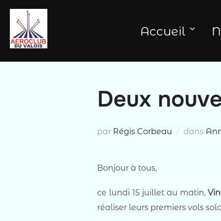
Aller
au
Accueil
N
contenu
Deux nouvea
par
Régis Corbeau
dans
An
Bonjour à tous,
ce lundi 15 juillet au matin,
Vi
réaliser leurs premiers vols 