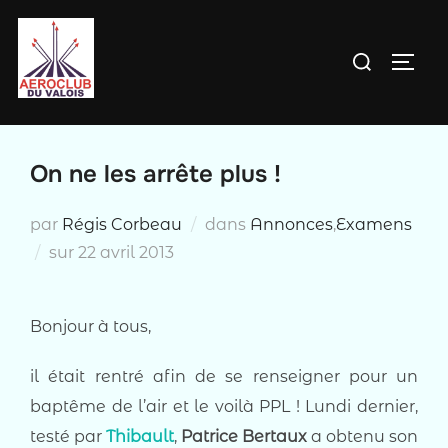
Aller
au
Rechercher :
PERM
contenu
On ne les arrête plus !
par
Régis Corbeau
dans
Annonces
,
Examens
Publié
sur
22 avril 2013
le
Bonjour à tous,
il était rentré afin de se renseigner pour un
baptême de l’air et le voilà PPL ! Lundi dernier,
testé par
Thibault
,
Patrice Bertaux
a obtenu son